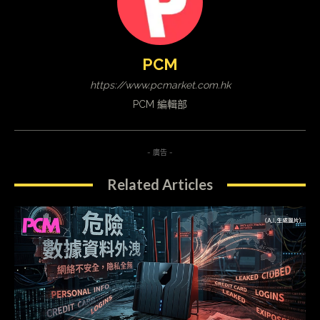
PCM
https://www.pcmarket.com.hk
PCM 編輯部
- 廣告 -
Related Articles