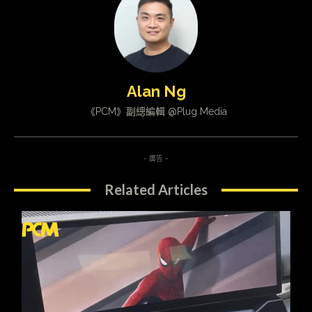
Alan Ng
《PCM》副總編輯 @Plug Media
- 廣告 -
Related Articles