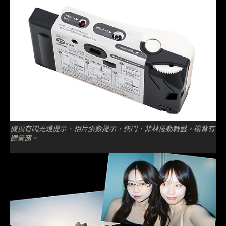
機頂有閃光燈提示、相片張數提示、快門、菲林捲動轉盤，機背有
觀景窗。