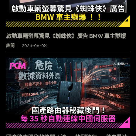
啟動車輛螢幕驚見《蜘蛛俠》廣告 BMW 車主嬲爆
趣聞
2026-08-08