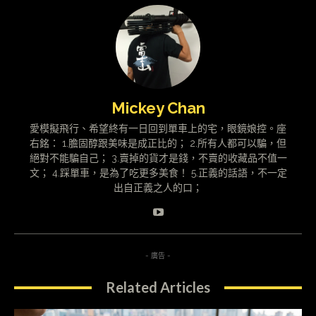
Mickey Chan
愛模擬飛行、希望終有一日回到單車上的宅，眼鏡娘控。座
右銘： 1.膽固醇跟美味是成正比的； 2.所有人都可以騙，但
絕對不能騙自己； 3.賣掉的貨才是錢，不賣的收藏品不值一
文； 4.踩單車，是為了吃更多美食！ 5.正義的話語，不一定
出自正義之人的口；
- 廣告 -
Related Articles