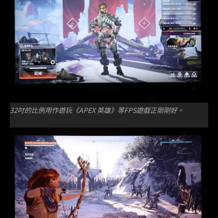
32吋的比例用作遊玩《APEX 英雄》等FPS遊戲正剛剛好。