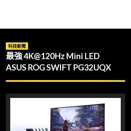
科技新聞
最強 4K@120Hz Mini LED
ASUS ROG SWIFT PG32UQX