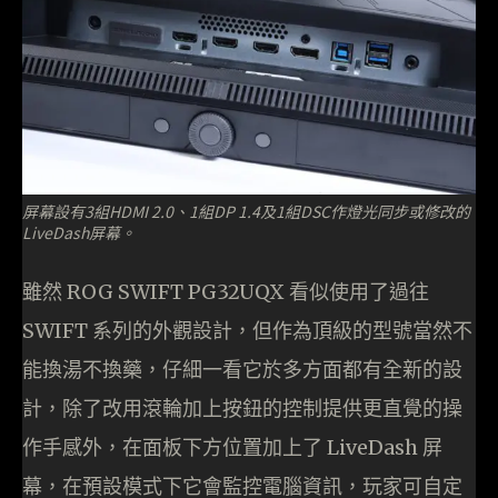
屏幕設有3組HDMI 2.0、1組DP 1.4及1組DSC作燈光同步或修改的
LiveDash屏幕。
雖然 ROG SWIFT PG32UQX 看似使用了過往
SWIFT 系列的外觀設計，但作為頂級的型號當然不
能換湯不換藥，仔細一看它於多方面都有全新的設
計，除了改用滾輪加上按鈕的控制提供更直覺的操
作手感外，在面板下方位置加上了 LiveDash 屏
幕，在預設模式下它會監控電腦資訊，玩家可自定