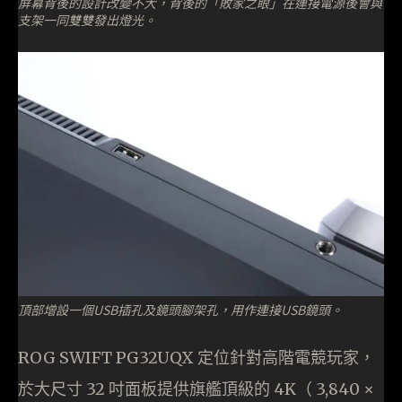
屏幕背後的設計改變不大，背後的「敗家之眼」在連接電源後會與
支架一同雙雙發出燈光。
頂部增設一個USB插孔及鏡頭腳架孔，用作連接USB鏡頭。
ROG SWIFT PG32UQX 定位針對高階電競玩家，
於大尺寸 32 吋面板提供旗艦頂級的 4K（ 3,840 ×