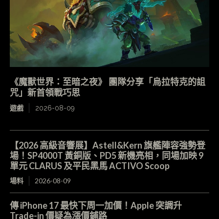
《魔獸世界：至暗之夜》 團隊分享「烏拉特克的詛
咒」新首領戰巧思
遊戲
2026-08-09
【2026 高級音響展】Astell&Kern 旗艦陣容強勢登
場！SP4000T 黃銅版、PD5 新機亮相，同場加映 9
單元 CLARUS 及平民黑馬 ACTIVO Scoop
場料
2026-08-09
傳 iPhone 17 最快下周一加價！Apple 突調升
Trade-in 價疑為漲價鋪路