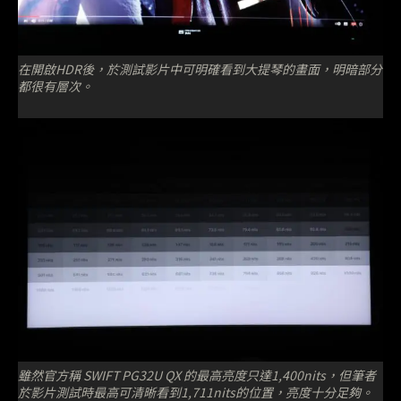
在開啟HDR後，於測試影片中可明確看到大提琴的畫面，明暗部分
都很有層次。
雖然官方稱 SWIFT PG32U QX 的最高亮度只達1,400nits，但筆者
於影片測試時最高可清晰看到1,711nits的位置，亮度十分足夠。