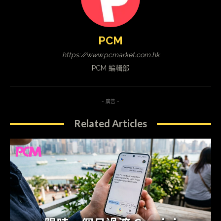
PCM
https://www.pcmarket.com.hk
PCM 編輯部
- 廣告 -
Related Articles