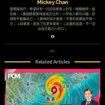
Mickey Chan
愛模擬飛行、希望終有一日回到單車上的宅，眼鏡娘控。座
右銘： 1.膽固醇跟美味是成正比的； 2.所有人都可以騙，但
絕對不能騙自己； 3.賣掉的貨才是錢，不賣的收藏品不值一
文； 4.踩單車，是為了吃更多美食！ 5.正義的話語，不一定
出自正義之人的口；
- 廣告 -
Related Articles