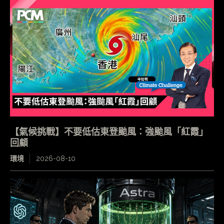
【氣候挑戰】不要低估東登颱風：強颱風「紅霞」
回顧
環境
2026-08-10