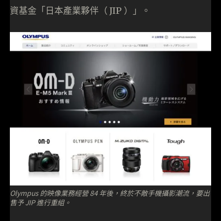
資基金「日本產業夥伴（ JIP ）」。
Olympus 的映像業務經營 84 年後，終於不敵手機攝影潮流，要出
售予 JIP 進行重組。