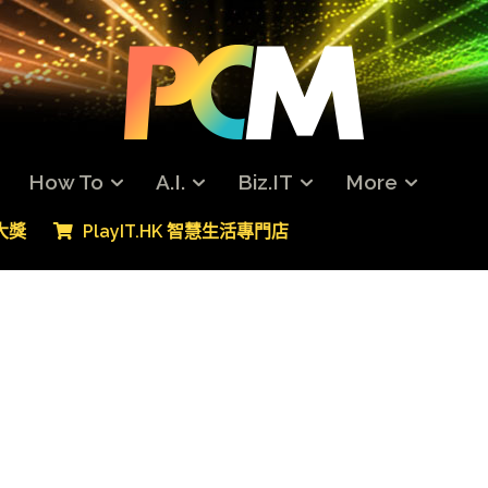
How To
A.I.
Biz.IT
More
專大獎
PlayIT.HK 智慧生活專門店