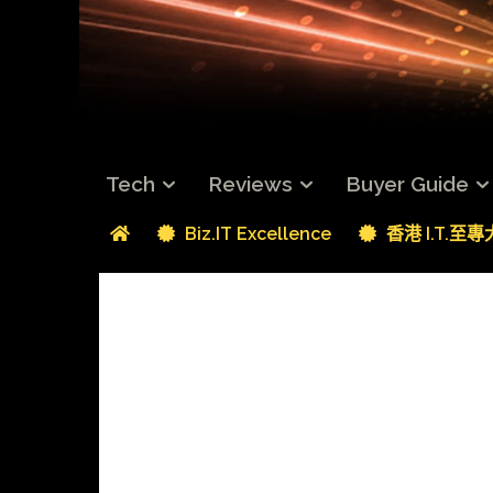
Tech
Reviews
Buyer Guide
Biz.IT Excellence
香港 I.T.至