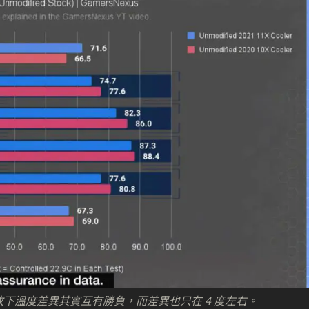
經修改下溫度差異其實互有勝負，而差異也只在 4 度左右。