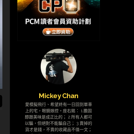
Mickey Chan
愛模擬飛行、希望終有一日回到單車
上的宅，眼鏡娘控。座右銘： 1.膽固
醇跟美味是成正比的； 2.所有人都可
以騙，但絕對不能騙自己； 3.賣掉的
貨才是錢，不賣的收藏品不值一文；