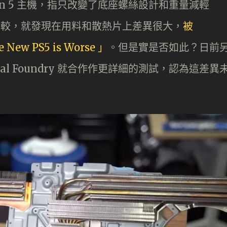
ation 5 主機，指只改變了底座螺絲設計和重量減輕
機比較，就發現在用料和散熱片上差異很大，
被
 New PS5 is Worse 」
。但是實是否如此？日前
igital Foundry 就合作作更詳細的測試，認為這差異