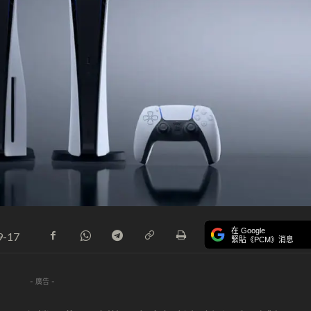
在 Google
9-17
緊貼《PCM》消息
- 廣告 -