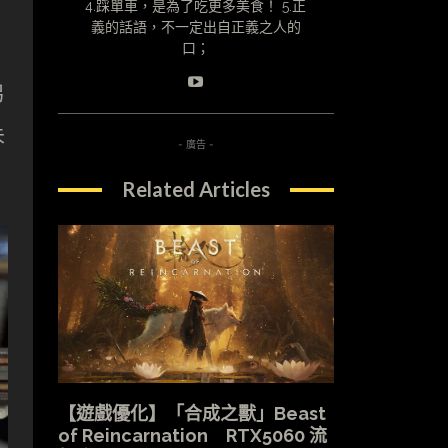
4.踩單車，是為了吃更多美食！ 5.正
義的話語，不一定出自正義之人的
口；
另
未
- 廣告 -
Related Articles
【遊戲優化】「合成之獸」Beast
of Reincarnation RTX5060 流