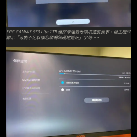
XPG GAMMIX S50 Lite 1TB 雖然未達最低讀取速度要求，但主機只
顯示「可能不足以讓您順暢無礙地遊玩」字句⋯⋯