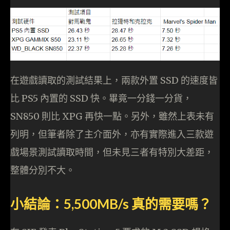
在遊戲讀取的測試結果上，兩款外置 SSD 的速度皆
比 PS5 內置的 SSD 快。畢竟一分錢一分貨，
SN850 則比 XPG 再快一點。另外，雖然上表未有
列明，但筆者除了主介面外，亦有實際進入三款遊
戲場景測試讀取時間，但未見三者有特別大差距，
整體分別不大。
小結論：5,500MB/s 真的需要嗎？