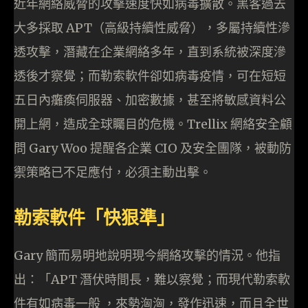
近年網絡威脅的攻擊速度快如病毒擴散。黑客過去
大多採取 APT（高級持續性威脅），多屬持續性滲
透攻擊，潛藏在企業網絡多年，直到系統被深度滲
透後才察覺；而勒索軟件卻如病毒疫情，可在短短
五日內癱瘓伺服器、加密數據，甚至將敏感資料公
開上網，造成全球矚目的危機。Trellix 網絡安全顧
問 Gary Woo 提醒各企業 CIO 及安全團隊，被動防
禦策略已不足應付，必須主動出擊。
勒索軟件「快狠準」
Gary 簡而易明地說明現今網絡攻擊的情況。他指
出：「APT 潛伏時間長，難以察覺；而現代勒索軟
件有如病毒一般 ，來勢洶洶，發作迅速，而且全世