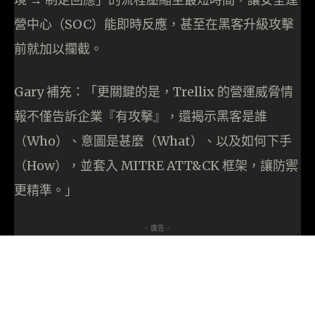
營中心（SOC）能即時反應，甚至在黑客升級攻擊
前就加以攔截。
Gary 補充：「更關鍵的是，Trellix 的營運威脅情
報不僅告訴企業『有攻擊』，還揭示黑客是誰
（Who）、意圖是甚麼（What）、以及如何下手
（How），並套入 MITRE ATT&CK 框架，讓防禦
更精準。」
- 廣告 -