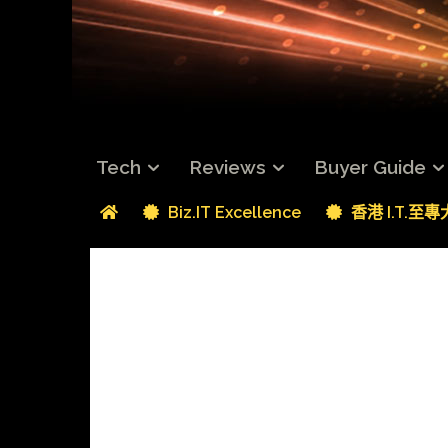
Tech
Reviews
Buyer Guide
Biz.IT Excellence
香港 I.T.至