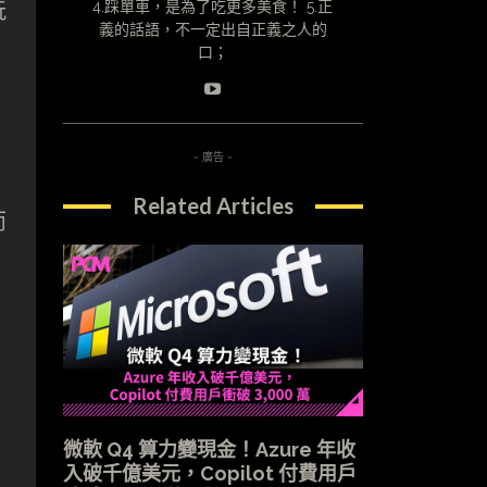
玩
4.踩單車，是為了吃更多美食！ 5.正
義的話語，不一定出自正義之人的
口；
- 廣告 -
Related Articles
而
主
微軟 Q4 算力變現金！Azure 年收
入破千億美元，Copilot 付費用戶