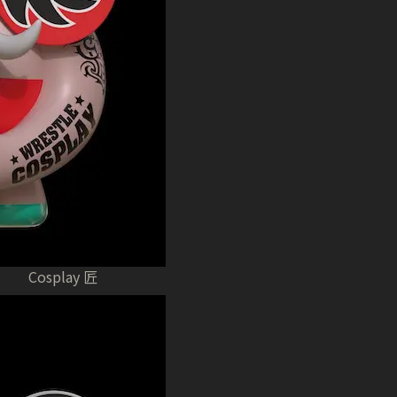
Cosplay 匠