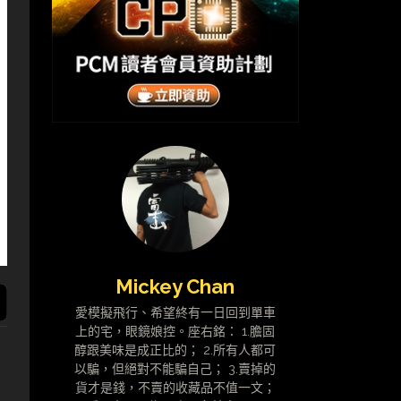
Mickey Chan
愛模擬飛行、希望終有一日回到單車
上的宅，眼鏡娘控。座右銘： 1.膽固
醇跟美味是成正比的； 2.所有人都可
以騙，但絕對不能騙自己； 3.賣掉的
貨才是錢，不賣的收藏品不值一文；