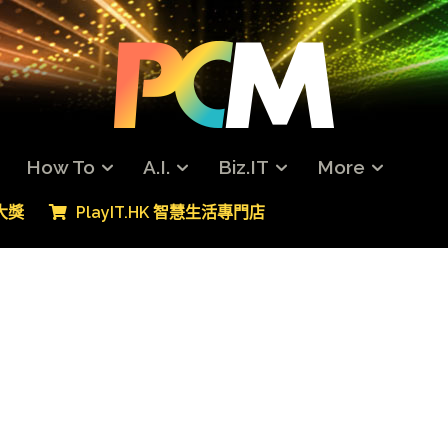
How To
A.I.
Biz.IT
More
專大獎
PlayIT.HK 智慧生活專門店