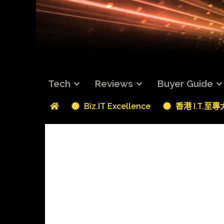
Tech
Reviews
Buyer Guide
Biz.IT Excellence
香港 I.T.至