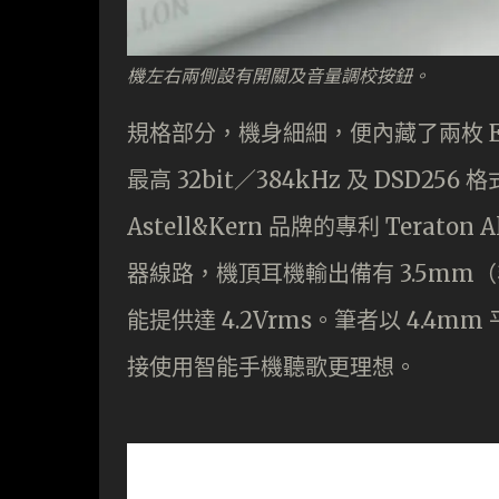
機左右兩側設有開關及音量調校按鈕。
規格部分，機身細細，便內藏了兩枚 ESS
最高 32bit／384kHz 及 DSD
Astell&Kern 品牌的專利 Terat
器線路，機頂耳機輸出備有 3.5mm
能提供達 4.2Vrms。筆者以 4.4
接使用智能手機聽歌更理想。