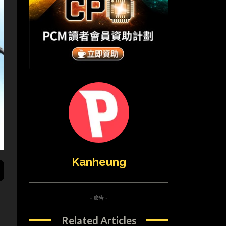
Kanheung
- 廣告 -
Related Articles