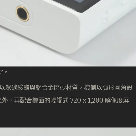
端子。
，機殼以聚碳酸酯與鋁合金磨砂材質，機側以弧形圓角設
再配合機面的輕觸式 720 x 1,280 解像度屏