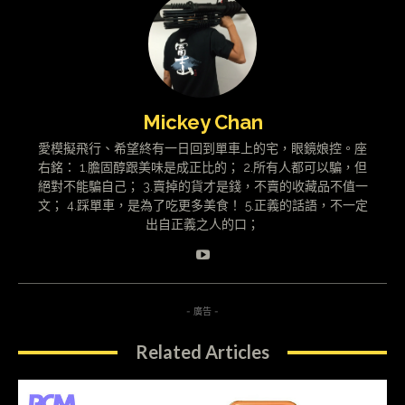
Mickey Chan
愛模擬飛行、希望終有一日回到單車上的宅，眼鏡娘控。座
右銘： 1.膽固醇跟美味是成正比的； 2.所有人都可以騙，但
絕對不能騙自己； 3.賣掉的貨才是錢，不賣的收藏品不值一
文； 4.踩單車，是為了吃更多美食！ 5.正義的話語，不一定
出自正義之人的口；
- 廣告 -
Related Articles