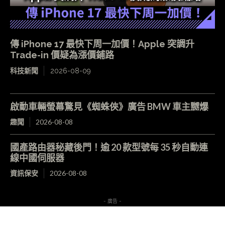
傳 iPhone 17 最快下周一加價！Apple 突調升
Trade-in 價疑為漲價鋪路
科技新聞
2026-08-09
啟動車輛螢幕驚見《蜘蛛俠》廣告 BMW 車主嬲爆
趣聞
2026-08-08
國產路由器秘藏後門！逾 20 款型號每 35 秒自動連
線中國伺服器
資訊保安
2026-08-08
- 廣告 -