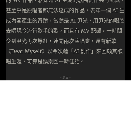
的 MV 作品，就知道 AI 生成的歌曲創作幾可亂真，
甚至乎是原唱者都無法達成的作品，去年一個 AI 生
成內容產生的奇蹟，當然是 AI 尹光，用尹光的唱腔
去唱現今流行歌手的歌，而且有 MV 配襯，一時間
令到尹光再次爆紅，連開兩次演唱會，還有新歌
《Dear Myself》以今次藉「AI 創作」來回顧其歌
唱生涯，可算是娛樂圈一時佳話。
- 廣告 -