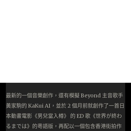
最新的一個音樂創作，還有模擬 Beyond 主音歌手
黃家駒的 KaKui AI，並於 2 個月前就創作了一首日
本動畫電影《男兒當入樽》 的 ED 歌《世界が終わ
るまでは》的粵語版，再配以一個包含香港街拍作