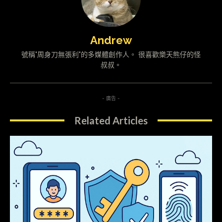
Andrew
號稱"周身刀無張利"的多媒體創作人。 很喜歡樂天熊仔的怪
叔叔。
- 廣告 -
Related Articles