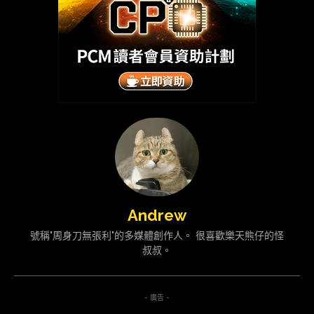
Andrew
號稱"周身刀無張利"的多媒體創作人。 很喜歡樂天熊仔的怪
叔叔。
- 廣告 -