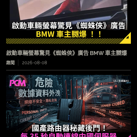
啟動車輛螢幕驚見《蜘蛛俠》廣告 BMW 車主嬲爆
趣聞
2026-08-08