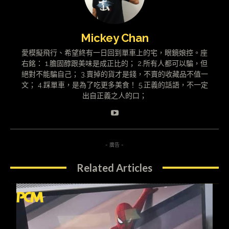
Mickey Chan
愛模擬飛行、希望終有一日回到單車上的宅，眼鏡娘控。座
右銘： 1.膽固醇跟美味是成正比的； 2.所有人都可以騙，但
絕對不能騙自己； 3.賣掉的貨才是錢，不賣的收藏品不值一
文； 4.踩單車，是為了吃更多美食！ 5.正義的話語，不一定
出自正義之人的口；
- 廣告 -
Related Articles