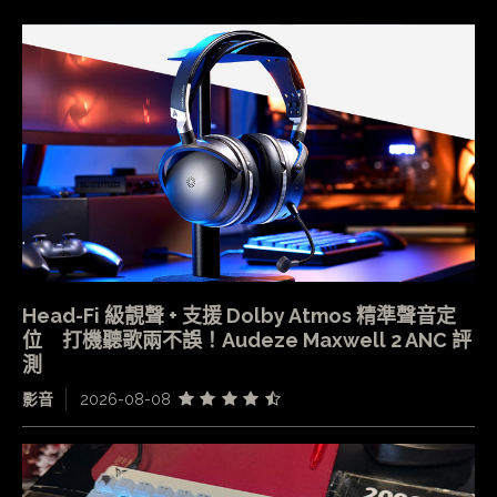
Head-Fi 級靚聲 + 支援 Dolby Atmos 精準聲音定
位 打機聽歌兩不誤！Audeze Maxwell 2 ANC 評
測
影音
2026-08-08