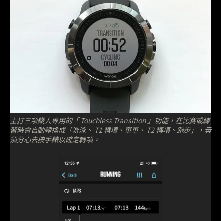
主打三項鐵人專用的「 Touchless Transition 」功能，在比賽或練
習時會自動轉換成「游泳、 T1 轉項、單車、 T2 轉項、跑步」，毋
須分心去按手錶以確定轉項。