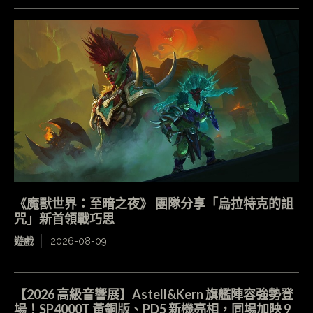
《魔獸世界：至暗之夜》 團隊分享「烏拉特克的詛
咒」新首領戰巧思
遊戲
2026-08-09
【2026 高級音響展】Astell&Kern 旗艦陣容強勢登
場！SP4000T 黃銅版、PD5 新機亮相，同場加映 9