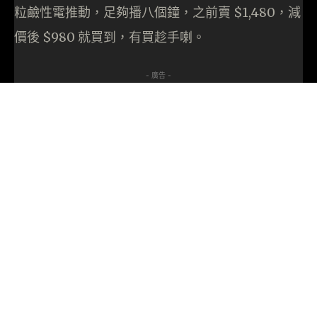
粒鹼性電推動，足夠播八個鐘，之前賣 $1,480，減
價後 $980 就買到，有買趁手喇。
- 廣告 -