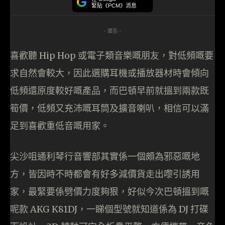
緊貼《PCM》消息
- 廣告 -
喜歡聽 Hip Hop 或電子類音樂嘅朋友，對低頻嘅要
求自然會較大，因此選購耳機或播放器材時會傾向
低頻還原度較好嘅產品，而巴頓早前就搵到兩款既
筍價，低頻又充沛嘅耳筒及擴音喇叭，相信可以滿
足到喜歡重低音嘅用家。
尖沙咀通利琴行音響部其實係一個頗為邪惡嘅地
方，皆因時不時都會有好多減價貨走出嚟引誘用
家，最緊要係劈價力度夠狠，好似今次巴頓搵到嘅
呢款 AKG K81DJ，一睇個型號就知道係為 DJ 打碟