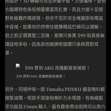
而設計，3D 轉軸可完全折疊平整，方便攜帶。音色
方面嘅特色係低頻量豐富而扎實，而且力道十足絕
對有被轟炸嘅感覺，但亦不至於完全掩蓋原有嘅高
中音域。如果你仍然帶住猶豫嘅話巴頓可以理解，
但之前正價賣緊二百幾，家陣只係賣 $99 就真係無
謂諗咁多啦，因為其他廠牌呢個價只係夠買對耳
罩。
$99 買到 AKG 耳機都真係幾筍！
另外，同場仲有一款 Yamaha PDXB11 擴音喇叭都
做緊減價，呢款手提座枱喇叭力水唔錯，有無線藍
牙功能及3.5mm 輸入，最有趣係帶出街時可以用六