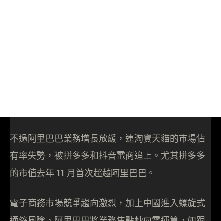
不過阿里巴巴業務增長放緩，連淘寶天貓的市場佔
有率失勢，被拼多多和抖音電商追上。尤其拼多多
的市值去年 11 月首次超越阿里巴巴。
電子商務市場競爭趨向激烈，加上中國進入螺旋式
通縮風險，阿里巴巴將業務焦點轉向雲運算，如跟