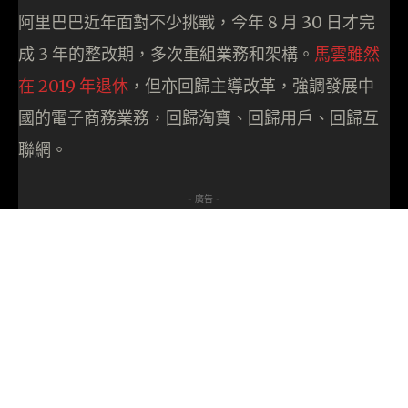
阿里巴巴近年面對不少挑戰，今年 8 月 30 日才完
成 3 年的整改期，多次重組業務和架構。
馬雲雖然
在 2019 年退休
，但亦回歸主導改革，強調發展中
國的電子商務業務，回歸淘寶、回歸用戶、回歸互
聯網。
- 廣告 -