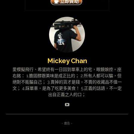
Mickey Chan
愛模擬飛行、希望終有一日回到單車上的宅，眼鏡娘控。座
右銘： 1.膽固醇跟美味是成正比的； 2.所有人都可以騙，但
絕對不能騙自己； 3.賣掉的貨才是錢，不賣的收藏品不值一
文； 4.踩單車，是為了吃更多美食！ 5.正義的話語，不一定
出自正義之人的口；
- 廣告 -