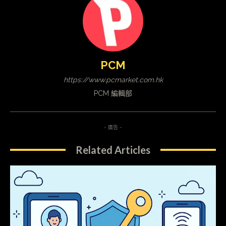
PCM
https://www.pcmarket.com.hk
PCM 編輯部
- 廣告 -
Related Articles