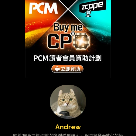
Andrew
號稱"周身刀無張利"的多媒體創作人。 很喜歡樂天熊仔的怪