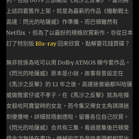
列，包括 0079 三部曲及《馬沙之反擊》，當然將
上述四套舊作上架，就是為最新的作品《機動戰士
高達：閃光的哈薩威》作準備，而巴頓雖然有
Netflix ，但為了以最好的規格欣賞新作，亦從日本
訂了特別版
Blu-ray
回來欣賞，點解要花錢買碟？
無非就係為咗可以用 Dolby ATMOS 睇今套作品。
《閃光的哈薩威》原本是小說，故事背景設定在
《馬沙之反擊》的 12 年之後，高達迷普遍都叫哈薩
威做敗家仔或不孝子，在《馬沙之反擊》就為咗條
女殺咗阿寶當時的女友，而今集又俾女主角琪琪迷
到傻傻哋，詳細就唔劇透啦，留番各位自己欣賞。
《閃光的哈薩威》合共有三集，看過首集後巴頓覺
得今次無論在畫功、機械設定及音效表現都相當出