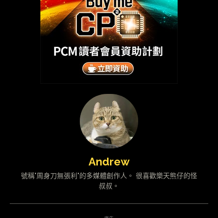
Andrew
號稱"周身刀無張利"的多媒體創作人。 很喜歡樂天熊仔的怪
叔叔。