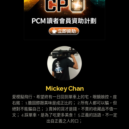
Mickey Chan
愛模擬飛行、希望終有一日回到單車上的宅，眼鏡娘控。座
右銘： 1.膽固醇跟美味是成正比的； 2.所有人都可以騙，但
絕對不能騙自己； 3.賣掉的貨才是錢，不賣的收藏品不值一
文； 4.踩單車，是為了吃更多美食！ 5.正義的話語，不一定
出自正義之人的口；