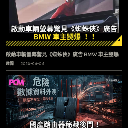
啟動車輛螢幕驚見《蜘蛛俠》廣告 BMW 車主嬲爆
趣聞
2026-08-08