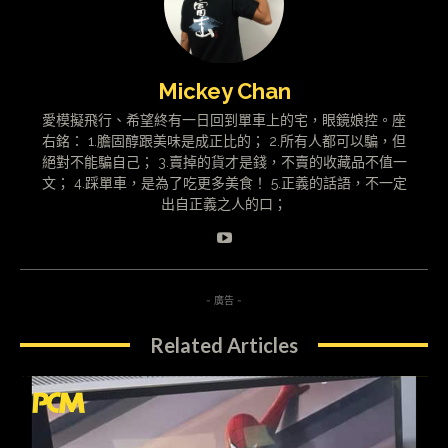
Mickey Chan
愛模擬飛行、希望終有一日回到單車上的宅，眼鏡娘控。座
右銘： 1.膽固醇跟美味是成正比的； 2.所有人都可以騙，但
絕對不能騙自己； 3.賣掉的貨才是錢，不賣的收藏品不值一
文； 4.踩單車，是為了吃更多美食！ 5.正義的話語，不一定
出自正義之人的口；
- 廣告 -
Related Articles