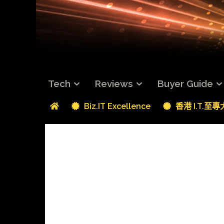
Tech
Reviews
Buyer Guide
Biz.IT Excellence
香港 I.T.至