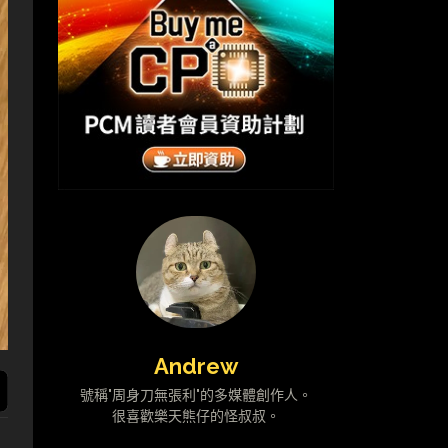
Andrew
號稱"周身刀無張利"的多媒體創作人。
很喜歡樂天熊仔的怪叔叔。