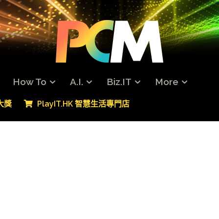
How To
A.I.
Biz.IT
More
專大獎
PlayIT.HK 智慧生活專門店