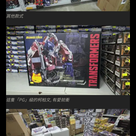
其他款式
這隻「PG」級的柯柏文, 有愛就衝