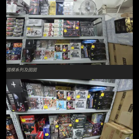
國模系列及囡囡