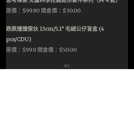
思考探索 兒童科學挖掘迷你套件系列（共 4 款）
原價：$99.90 開倉價：$30.00
跌跌撞撞傢伙 13cm/5.1″ 毛絨公仔盲盒 (4
pcs/CDU)
原價：$99.9 開倉價：$50.00
- 廣告 -