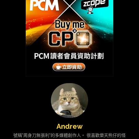
Andrew
號稱"周身刀無張利"的多媒體創作人。 很喜歡樂天熊仔的怪