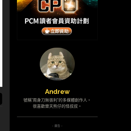
Andrew
號稱"周身刀無張利"的多媒體創作人。
很喜歡樂天熊仔的怪叔叔。
- 廣告 -