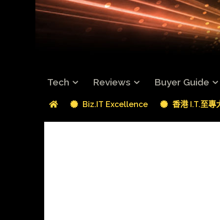
Tech
Reviews
Buyer Guide
Biz.IT Excellence
香港 I.T.至