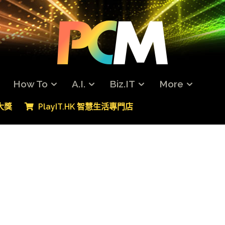
How To
A.I.
Biz.IT
More
專大獎
PlayIT.HK 智慧生活專門店