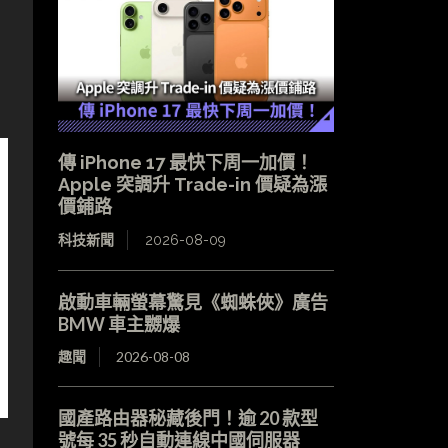
傳 iPhone 17 最快下周一加價！
Apple 突調升 Trade-in 價疑為漲
價鋪路
科技新聞
2026-08-09
啟動車輛螢幕驚見《蜘蛛俠》廣告
BMW 車主嬲爆
趣聞
2026-08-08
國產路由器秘藏後門！逾 20 款型
號每 35 秒自動連線中國伺服器