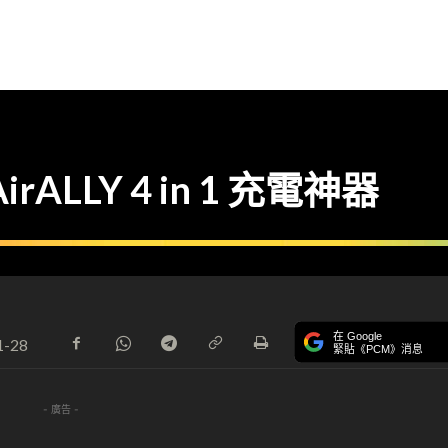
irALLY 4 in 1 充電神器
在 Google
1-28
緊貼《PCM》消息
- 廣告 -