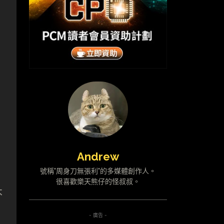
Andrew
號稱"周身刀無張利"的多媒體創作人。
很喜歡樂天熊仔的怪叔叔。
不
- 廣告 -