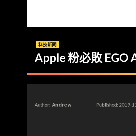
科技新聞
Apple 粉必敗 EGO A
Andrew
2019-1
Author:
Published: