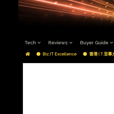
Tech
Reviews
Buyer Guide
Biz.IT Excellence
香港 I.T.至