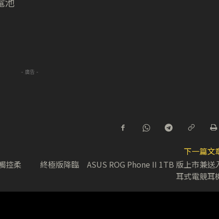
充電池
- 廣告 -
下一篇文
嵌式觸控柔
終極版降臨 ASUS ROG Phone II 1TB 版上市兼送
耳式電競耳