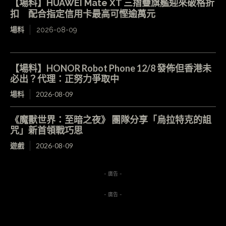
【場料】HUAWEI Mate XT 三摺疊旗艦迎來破格折
扣 配合指定信用卡最高可慳逾萬元
場料
2026-08-09
【場料】HONOR Robot Phone 12/8 發佈但香港未
必出？代理：正努力爭取中
場料
2026-08-09
《魔獸世界：至暗之夜》 團隊分享「烏拉特克的詛
咒」新首領戰巧思
遊戲
2026-08-09
- 廣告 -
- 廣告 -