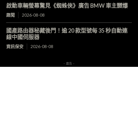
啟動車輛螢幕驚見《蜘蛛俠》廣告 BMW 車主嬲爆
趣聞
2026-08-08
國產路由器秘藏後門！逾 20 款型號每 35 秒自動連
線中國伺服器
資訊保安
2026-08-08
- 廣告 -