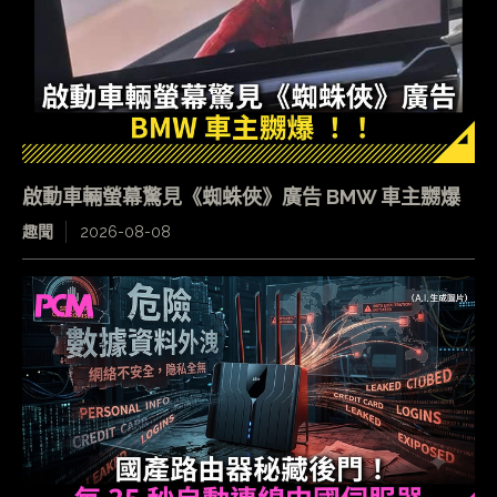
啟動車輛螢幕驚見《蜘蛛俠》廣告 BMW 車主嬲爆
趣聞
2026-08-08