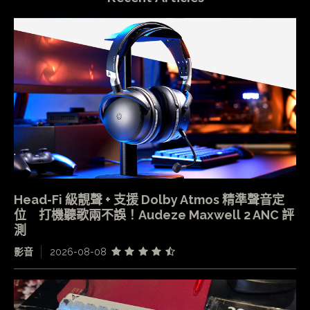
Head-Fi 級靚聲 + 支援 Dolby Atmos 精準聲音定
位 打機聽歌兩不誤！Audeze Maxwell 2 ANC 評
測
影音
2026-08-08