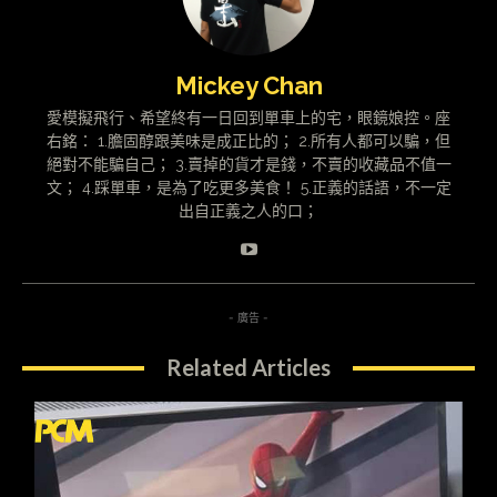
Mickey Chan
愛模擬飛行、希望終有一日回到單車上的宅，眼鏡娘控。座
右銘： 1.膽固醇跟美味是成正比的； 2.所有人都可以騙，但
絕對不能騙自己； 3.賣掉的貨才是錢，不賣的收藏品不值一
文； 4.踩單車，是為了吃更多美食！ 5.正義的話語，不一定
出自正義之人的口；
- 廣告 -
Related Articles