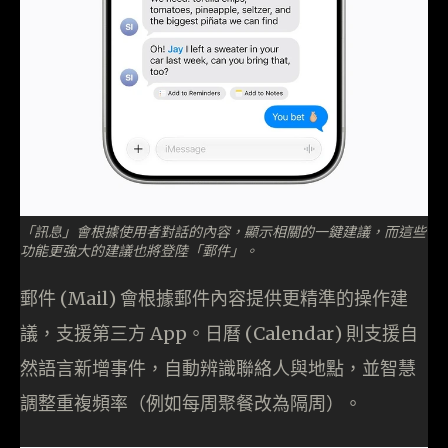
「訊息」會根據使用者對話的內容，顯示相關的一鍵建議，而這些
功能更強大的建議也將登陸「郵件」。
郵件 (Mail) 會根據郵件內容提供更精準的操作建
議，支援第三方 App。日曆 (Calendar) 則支援自
然語言新增事件，自動辨識聯絡人與地點，並智慧
調整重複頻率（例如每周聚餐改為隔周）。