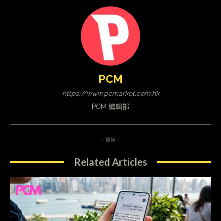
PCM
https://www.pcmarket.com.hk
PCM 編輯部
- 廣告 -
Related Articles