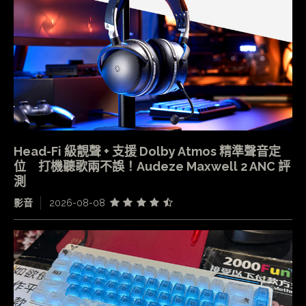
Head-Fi 級靚聲 + 支援 Dolby Atmos 精準聲音定
位 打機聽歌兩不誤！Audeze Maxwell 2 ANC 評
測
影音
2026-08-08