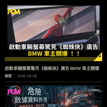
啟動車輛螢幕驚見《蜘蛛俠》廣告 BMW 車主嬲爆
趣聞
2026-08-08