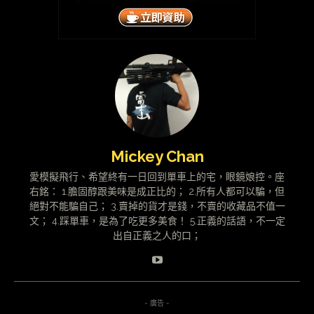
Mickey Chan
愛模擬飛行、希望終有一日回到單車上的宅，眼鏡娘控。座
右銘： 1.膽固醇跟美味是成正比的； 2.所有人都可以騙，但
絕對不能騙自己； 3.賣掉的貨才是錢，不賣的收藏品不值一
文； 4.踩單車，是為了吃更多美食！ 5.正義的話語，不一定
出自正義之人的口；
- 廣告 -