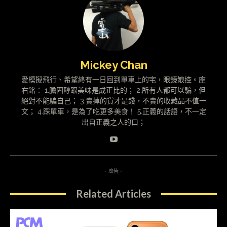
Mickey Chan
愛模擬飛行、希望終有一日回到單車上的宅，眼鏡娘控。座
右銘： 1.膽固醇跟美味是成正比的； 2.所有人都可以騙，但
絕對不能騙自己； 3.賣掉的貨才是錢，不賣的收藏品不值一
文； 4.踩單車，是為了吃更多美食！ 5.正義的話語，不一定
出自正義之人的口；
- 廣告 -
Related Articles