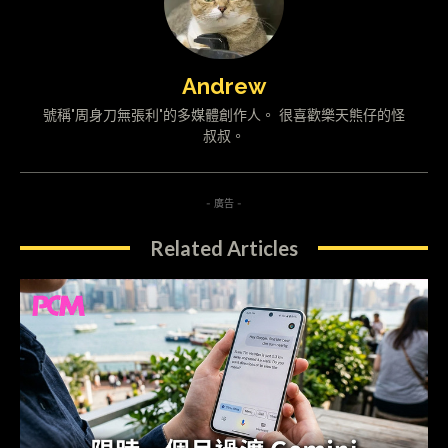
Andrew
號稱"周身刀無張利"的多媒體創作人。 很喜歡樂天熊仔的怪
叔叔。
- 廣告 -
Related Articles