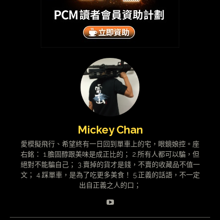
Mickey Chan
愛模擬飛行、希望終有一日回到單車上的宅，眼鏡娘控。座
右銘： 1.膽固醇跟美味是成正比的； 2.所有人都可以騙，但
絕對不能騙自己； 3.賣掉的貨才是錢，不賣的收藏品不值一
文； 4.踩單車，是為了吃更多美食！ 5.正義的話語，不一定
出自正義之人的口；