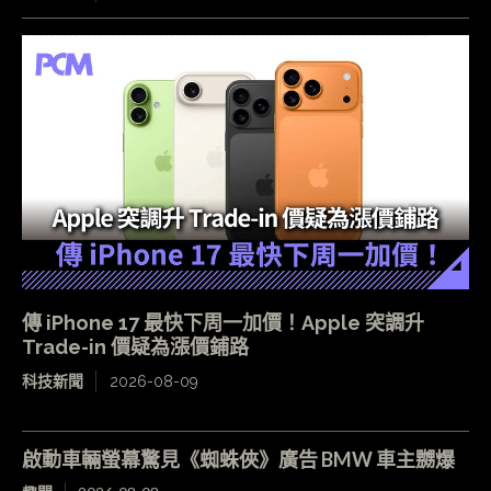
傳 iPhone 17 最快下周一加價！Apple 突調升
Trade-in 價疑為漲價鋪路
科技新聞
2026-08-09
啟動車輛螢幕驚見《蜘蛛俠》廣告 BMW 車主嬲爆