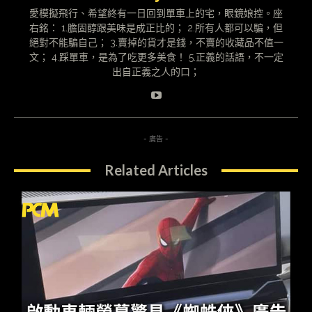
愛模擬飛行、希望終有一日回到單車上的宅，眼鏡娘控。座
右銘： 1.膽固醇跟美味是成正比的； 2.所有人都可以騙，但
絕對不能騙自己； 3.賣掉的貨才是錢，不賣的收藏品不值一
文； 4.踩單車，是為了吃更多美食！ 5.正義的話語，不一定
出自正義之人的口；
- 廣告 -
Related Articles