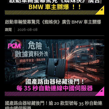
啟動車輛螢幕驚見《蜘蛛俠》廣告 BMW 車主嬲爆
趣聞
2026-08-08
國產路由器秘藏後門！逾 20 款型號每 35 秒自動連
線中國伺服器