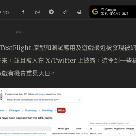
在 Google
2-20
緊貼《PCM》消息
- 廣告 -
le TestFlight 原型和測試應用及遊戲最近被發現被
錄下來，並且被人在 X/Twitter 上披露，這令到一些
遊戲有機會重見天日。