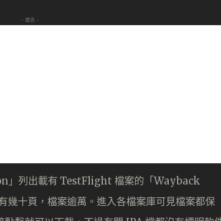
- 廣告 -
tion」列出載有 TestFlight 檔案的「Wayback
個都有幾十頁，檔案逾萬。進入各檔案庫可見檔案都保