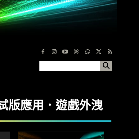
 原型．測試版應用．遊戲外洩