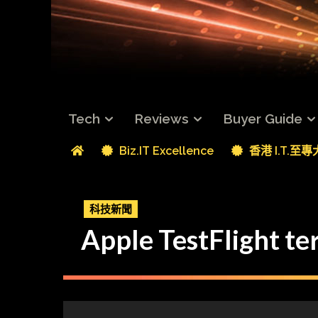
Tech
Reviews
Buyer Guide
Biz.IT Excellence
香港 I.T.至
科技新聞
Apple TestFli