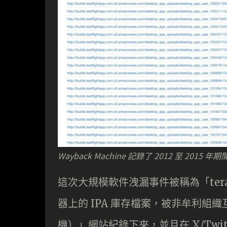
Wayback Machine 記錄了 2012 至 2
這次大規模軟件洩漏事件被稱為「teralea
器上的 IPA 庫存檔案，被非牟利組織互
機）」網站紀錄下來，並且在 X/Twitter 