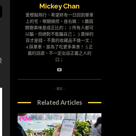
Mickey Chan
愛模擬飛行、希望終有一日回到單車
上的宅，眼鏡娘控。座右銘： 1.膽固
醇跟美味是成正比的； 2.所有人都可
以騙，但絕對不能騙自己； 3.賣掉的
貨才是錢，不賣的收藏品不值一文；
網
4.踩單車，是為了吃更多美食！ 5.正
義的話語，不一定出自正義之人的
被
口；
- 廣告 -
Related Articles