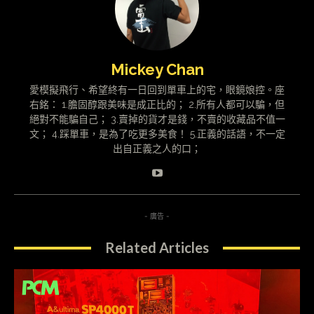
Mickey Chan
愛模擬飛行、希望終有一日回到單車上的宅，眼鏡娘控。座
右銘： 1.膽固醇跟美味是成正比的； 2.所有人都可以騙，但
絕對不能騙自己； 3.賣掉的貨才是錢，不賣的收藏品不值一
文； 4.踩單車，是為了吃更多美食！ 5.正義的話語，不一定
出自正義之人的口；
- 廣告 -
Related Articles