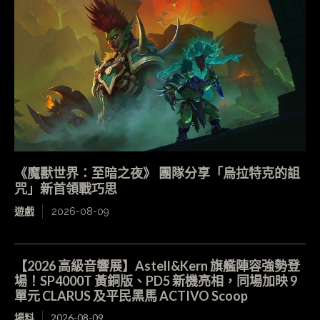
《魔獸世界：至暗之夜》 團隊分享「烏拉特克的詛
咒」新首領戰巧思
遊戲
2026-08-09
【2026 高級音響展】Astell&Kern 旗艦陣容強勢登
場！SP4000T 黃銅版、PD5 新機亮相，同場加映 9
單元 CLARUS 及平民黑馬 ACTIVO Scoop
場料
2026-08-09