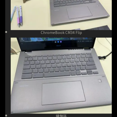
ChromeBook CM34 Flip
鍵盤區