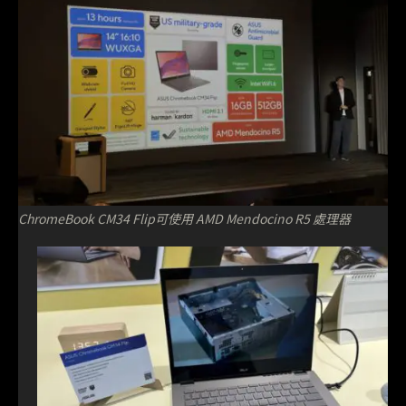
ChromeBook CM34 Flip可使用 AMD Mendocino R5 處理器