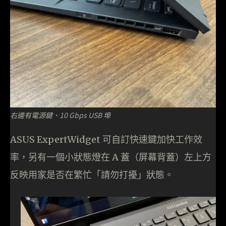
右邊有電源鍵、10 Gbps USB 埠
ASUS ExpertWidget 可自訂快速鍵加快工作效
率，另有一個小狀態燈在 A 蓋（屏幕背蓋）左上方
反映用家是否在繁忙「請勿打擾」狀態。