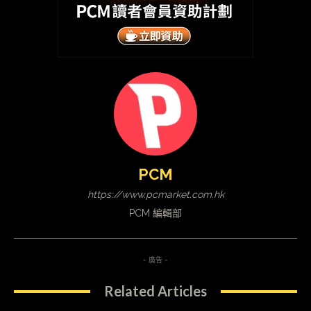
PCM
https://www.pcmarket.com.hk
PCM 編輯部
- 廣告 -
Related Articles