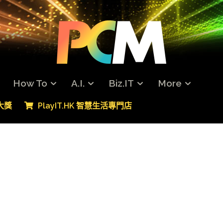
How To
A.I.
Biz.IT
More
專大獎
PlayIT.HK 智慧生活專門店