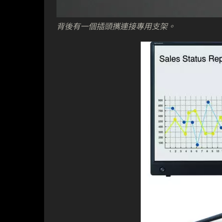
背後有一個插頭𢹂連接專用支架。