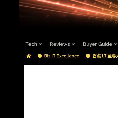
Tech
Reviews
Buyer Guide
Biz.IT Excellence
香港 I.T.至