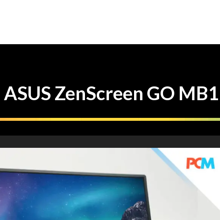
S ZenScreen GO MB