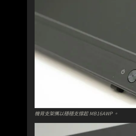
機背支架𢹂以穩穩支撐起 MB16AWP 。