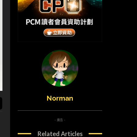
Norman
- 廣告 -
Related Articles