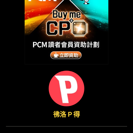
彿洛 P 得