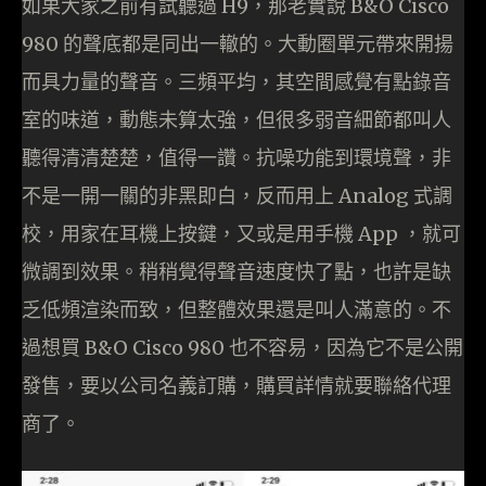
如果大家之前有試聽過 H9，那老實說 B&O Cisco
980 的聲底都是同出一轍的。大動圈單元帶來開揚
而具力量的聲音。三頻平均，其空間感覺有點錄音
室的味道，動態未算太強，但很多弱音細節都叫人
聽得清清楚楚，值得一讚。抗噪功能到環境聲，非
不是一開一關的非黑即白，反而用上 Analog 式調
校，用家在耳機上按鍵，又或是用手機 App ，就可
微調到效果。稍稍覺得聲音速度快了點，也許是缺
乏低頻渲染而致，但整體效果還是叫人滿意的。不
過想買 B&O Cisco 980 也不容易，因為它不是公開
發售，要以公司名義訂購，購買詳情就要聯絡代理
商了。