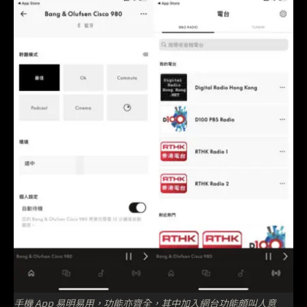
手機 App 易明易用，功能亦齊全，其中加入網台功能頗叫人意