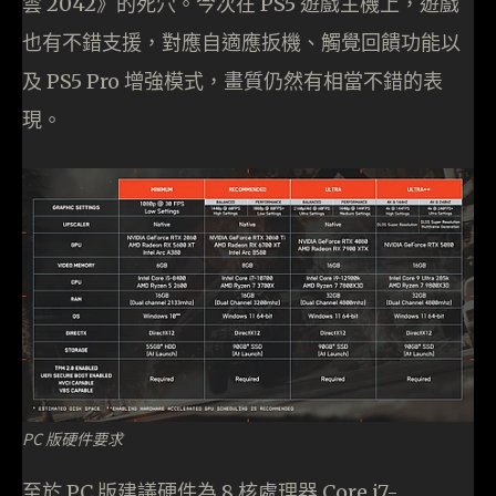
雲 2042》的死穴。今次在 PS5 遊戲主機上，遊戲
也有不錯支援，對應自適應扳機、觸覺回饋功能以
及 PS5 Pro 增強模式，畫質仍然有相當不錯的表
現。
PC 版硬件要求
至於 PC 版建議硬件為 8 核處理器 Core i7-