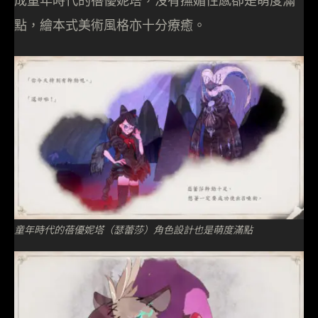
成童年時代的蓓優妮塔，沒有撫媚性感卻是萌度滿
點，繪本式美術風格亦十分療癒。
童年時代的蓓優妮塔（瑟蕾莎）角色設計也是萌度滿點