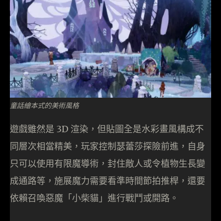
童話繪本式的美術風格
遊戲雖然是 3D 渲染，但貼圖全是水彩畫風構成不
同層次相當精美，玩家控制瑟蕾莎探險前進，自身
只可以使用有限魔導術，封住敵人或令植物生長變
成通路等，施展魔力需要看準時間節拍推桿，還要
依賴召喚惡魔「小柴貓」進行戰鬥或開路。