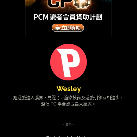
Wesley
經遊戲進入腦界，見證 3D 渲染技術及遊戲引擎互相進步，
深信 PC 平台或成最大贏家。
- 廣告 -