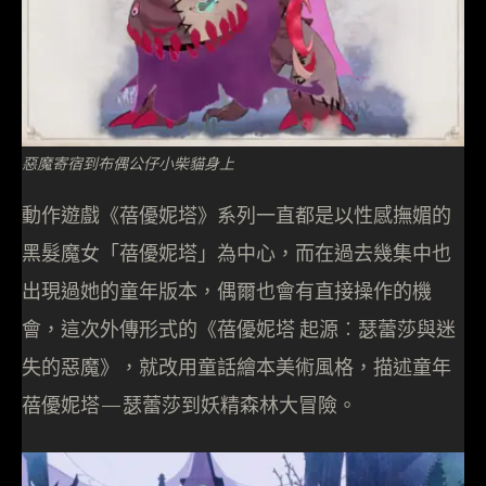
惡魔寄宿到布偶公仔小柴貓身上
動作遊戲《蓓優妮塔》系列一直都是以性感撫媚的
黑髮魔女「蓓優妮塔」為中心，而在過去幾集中也
出現過她的童年版本，偶爾也會有直接操作的機
會，這次外傳形式的《蓓優妮塔 起源︰瑟蕾莎與迷
失的惡魔》，就改用童話繪本美術風格，描述童年
蓓優妮塔—瑟蕾莎到妖精森林大冒險。