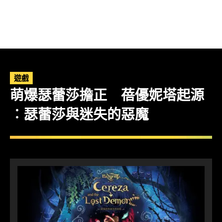
遊戲
萌爆瑟蕾莎擔正 蓓優妮塔起源
︰瑟蕾莎與迷失的惡魔