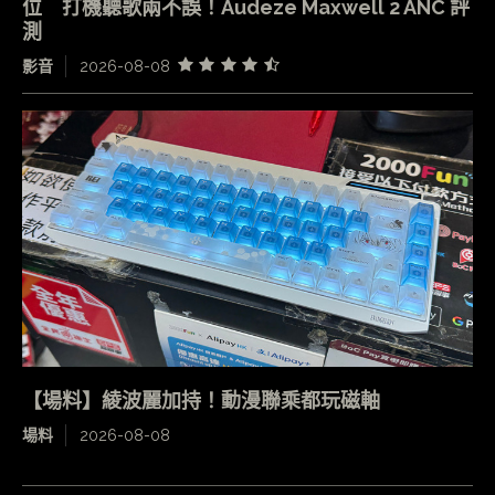
位 打機聽歌兩不誤！Audeze Maxwell 2 ANC 評
測
影音
2026-08-08
【場料】綾波麗加持！動漫聯乘都玩磁軸
場料
2026-08-08