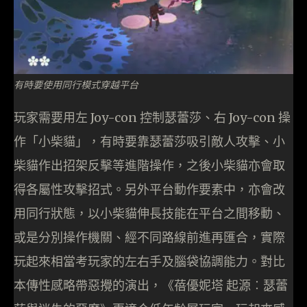
有時要使用同行模式穿越平台
玩家需要用左 Joy-con 控制瑟蕾莎、右 Joy-con 操
作「小柴貓」，有時要靠瑟蕾莎吸引敵人攻擊、小
柴貓作出招架反擊等進階操作，之後小柴貓亦會取
得各屬性攻擊招式。另外平台動作要素中，亦會改
用同行狀態，以小柴貓伸長技能在平台之間移動、
或是分別操作機關、經不同路線前進再匯合，實際
玩起來相當考玩家的左右手及腦袋協調能力。對比
本傳性感略帶惡攪的演出，《蓓優妮塔 起源︰瑟蕾