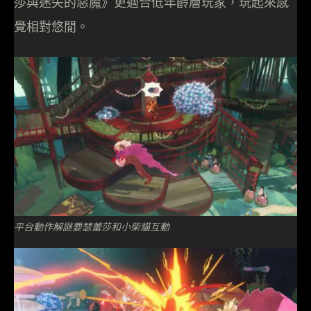
莎與迷失的惡魔》更適合低年齡層玩家，玩起來感
覺相對悠閒。
平台動作解謎要瑟蕾莎和小柴貓互動