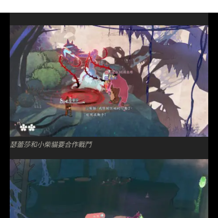
瑟蕾莎和小柴貓要合作戰鬥